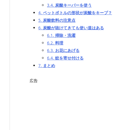
3.4.
炭酸キーパーを使う
4.
ペットボトルの形状が炭酸をキープ？
5.
炭酸飲料の注意点
6.
炭酸が抜けてきても使い道はある
6.1.
掃除・洗濯
6.2.
料理
6.3.
お花にあげる
6.4.
蚊を寄せ付ける
7.
まとめ
広告