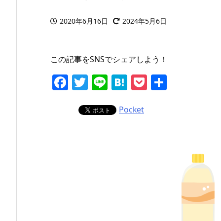
2020年6月16日
2024年5月6日
この記事をSNSでシェアしよう！
F
T
Li
H
P
共
a
w
n
at
o
有
c
itt
e
e
ck
Pocket
e
er
n
et
b
a
o
o
k