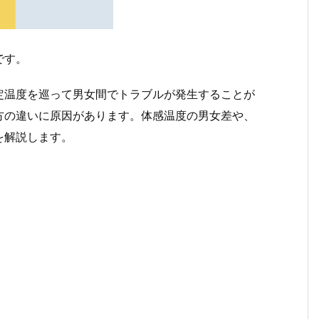
です。
定温度を巡って男女間でトラブルが発生することが
方の違いに原因があります。体感温度の男女差や、
を解説します。