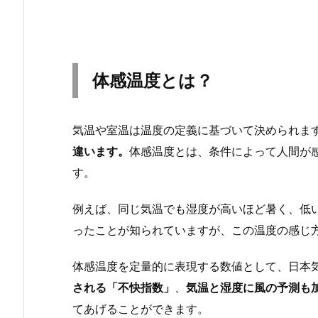
体感温度とは？
気温や室温は温度の定義に基づいて決められま
違います。
体感温度とは、条件によって人間が
す。
例えば、同じ気温でも湿度が高いほど暑く、低
ったことが知られていますが、この温度の感じ
体感温度を定量的に表現する数値として、日本
される「不快指数」
、
気温と湿度に風の予測も
てあげることができます。