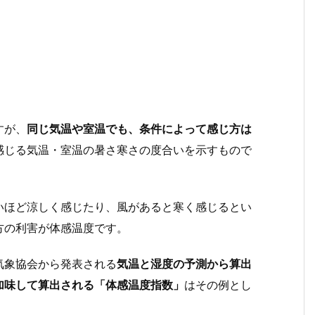
すが、
同じ気温や室温でも、条件によって感じ方は
感じる気温・室温の暑さ寒さの度合いを示すもので
いほど涼しく感じたり、風があると寒く感じるとい
方の利害が体感温度です。
気象協会から発表される
気温と湿度の予測から算出
加味して算出される「体感温度指数」
はその例とし