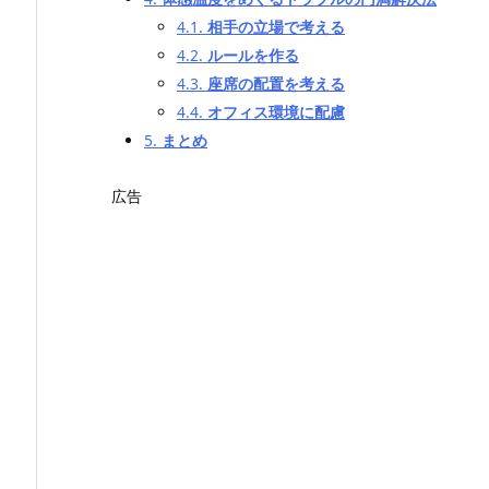
4.1.
相手の立場で考える
4.2.
ルールを作る
4.3.
座席の配置を考える
4.4.
オフィス環境に配慮
5.
まとめ
広告