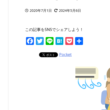
2020年7月1日
2024年5月6日
この記事をSNSでシェアしよう！
F
T
Li
H
P
共
a
w
n
at
o
有
c
itt
e
e
ck
Pocket
e
er
n
et
b
a
o
o
k