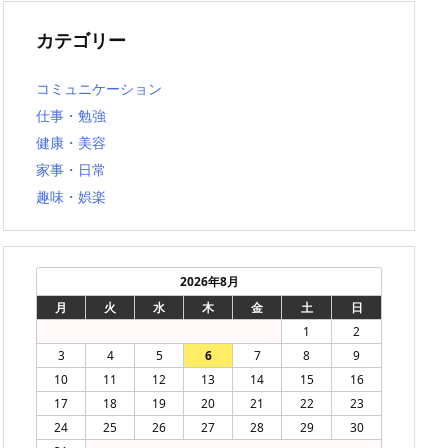
カテゴリー
コミュニケーション
仕事・勉強
健康・美容
家事・日常
趣味・娯楽
2026年8月
月
火
水
木
金
土
日
1
2
3
4
5
6
7
8
9
10
11
12
13
14
15
16
17
18
19
20
21
22
23
24
25
26
27
28
29
30