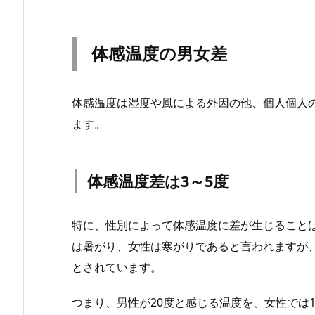
体感温度の男女差
体感温度は湿度や風による外因の他、個人個人
ます。
体感温度差は3～5度
特に、性別によって体感温度に差が生じること
は暑がり、女性は寒がりであると言われますが
とされています。
つまり、男性が20度と感じる温度を、女性では