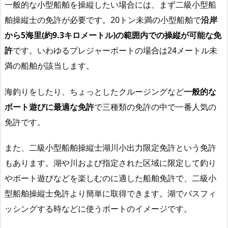
一般的な小型船舶を操縦したい場合には、まず二級小型船
舶操縦士の免許が必要です。20トン未満の小型船舶で
沿岸
から5海里(約9.3キロメートル)の範囲内での操縦が可能な免
許
です。いわゆるプレジャーボートの場合は24メートル未
満の船舶が該当します。
海釣りをしたり、ちょっとしたクルージングなど
一般的な
ボート遊びに最適な免許
で三種類の免許の中で一番人気の
免許です。
また、二級小型船舶操縦士湖川小出力限定免許という免許
もあります。湖や川および指定された区域に限定して釣り
やボート遊びなどを楽しむのに適した船舶免許で、二級小
型船舶操縦士免許より簡単に取得できます。湖でバスフィ
ッシングする時などに使うボートのイメージです。