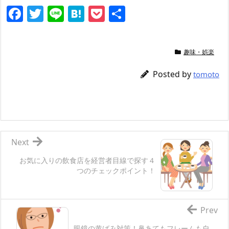
F
T
Li
H
P
共
a
w
n
at
o
有
c
itt
e
e
ck
趣味・娯楽
e
er
n
et
b
a
Posted by
tomoto
o
o
k
Next
お気に入りの飲食店を経営者目線で探す４
つのチェックポイント！
Prev
眼鏡の黄ばみ対策！鼻あてもフレームも自