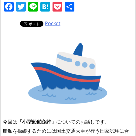
F
T
Li
H
P
共
a
w
n
at
o
有
c
itt
e
e
ck
Pocket
e
er
n
et
b
a
o
o
k
今回は
「小型船舶免許」
についてのお話しです。
船舶を操縦するためには国土交通大臣が行う国家試験に合