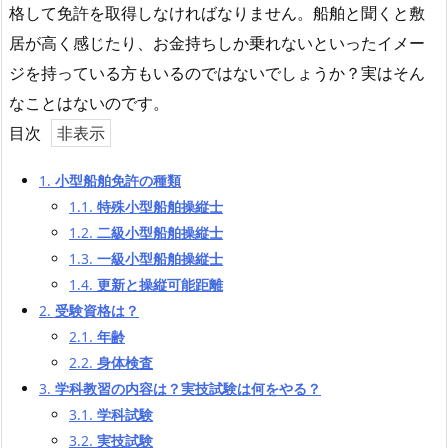
格して免許を取得しなければなりません。船舶と聞くと敷
居が高く感じたり、お金持ちしか乗れないといったイメー
ジを持っている方もいるのではないでしょうか？実はそん
なことはないのです。
目次
1.
小型船舶免許の種類
1.1.
特殊小型船舶操縦士
1.2.
二級小型船舶操縦士
1.3.
一級小型船舶操縦士
1.4.
更新と操縦可能距離
2.
受験資格は？
2.1.
年齢
2.2.
身体検査
3.
学科教習の内容は？実技試験は何をやる？
3.1.
学科試験
3.2.
実技試験