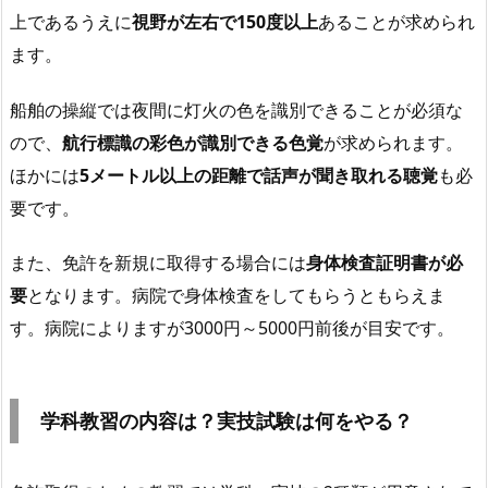
上であるうえに
視野が左右で150度以上
あることが求められ
ます。
船舶の操縦では夜間に灯火の色を識別できることが必須な
ので、
航行標識の彩色が識別できる色覚
が求められます。
ほかには
5メートル以上の距離で話声が聞き取れる聴覚
も必
要です。
また、免許を新規に取得する場合には
身体検査証明書が必
要
となります。病院で身体検査をしてもらうともらえま
す。病院によりますが
3000円～5000円前後が目安です。
学科教習の内容は？実技試験は何をやる？